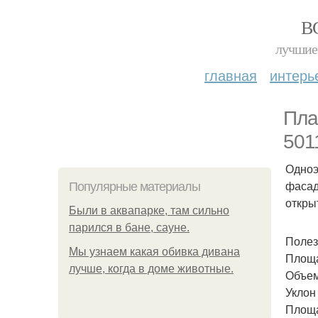
В
лучшие 
главная
интерь
Пла
501
Одноэ
фасад
Популярные материалы
откры
Были в аквапарке, там сильно
парился в бане, сауне.
Полез
Мы узнаем какая обивка дивана
Площа
лучше, когда в доме животные.
Объем
Уклон
Площа