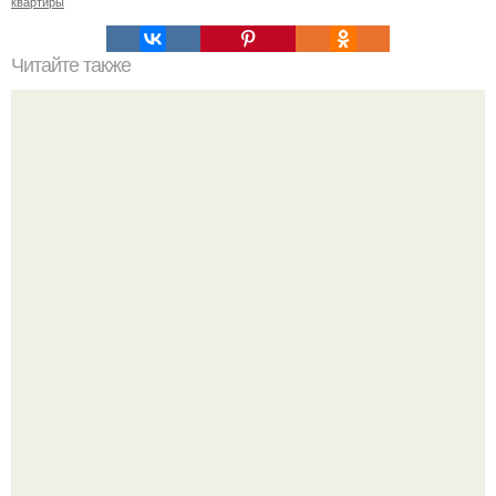
квартиры
Читайте также
Каким валиком лучше красить пол. Технология покраски
Почему в советских квартирах ставили сразу две