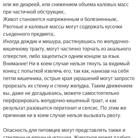
или же диареей, или снижением объема каловых масс
при частичной обструкции;.
Живот становится напряженным и болезненным;.
Рвотные и каловые массы могут содержать кусочки
съеденного предмета;.
Иногда дождик и мишура, растянувшись по желудочно-
кишечному тракту, могут частично торчать из анального
отверстия, либо зацепиться одним концом за язык.
Внимание! Ни в коем случае нельзя тянуть за видимый
конец с попыткой извлечь его, так как, нанизав на себя
петли кишечника, острые края украшений могут запросто
прорезать их стенку и стенку желудка. Таким движением
вы, даже не догадываясь, можете самостоятельно
перфорировать желудочно-кишечный тракт, и как
результат разовьется перитонит и сепсис. По этим же
причинам ни в коем случае нельзя вызывать рвоту.
Опасность для питомцев могут представлять также и
стеклянные елочные игрушки. Животное может разбить