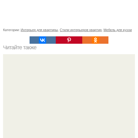
Категории:
Интерьер для квартиры
,
Стили интерьеров квартир
,
Мебель для кухни
Читайте также
Выкройки новогодние игрушки из ткани своими руками.
Елочные игрушки из ткани своими руками