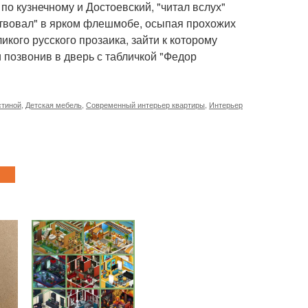
по кузнечному и Достоевский, "читал вслух"
аствовал" в ярком флешмобе, осыпая прохожих
икого русского прозаика, зайти к которому
 позвонив в дверь с табличкой "Федор
стиной
,
Детская мебель
,
Современный интерьер квартиры
,
Интерьер