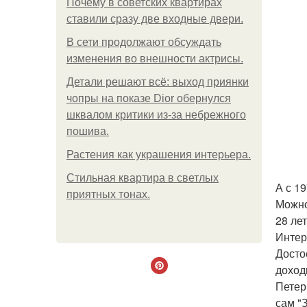
Почему в советских квартирах
ставили сразу две входные двери.
В сети продолжают обсуждать
изменения во внешности актрисы.
Детали решают всё: выход приянки
чопры на показе Dior обернулся
шквалом критики из-за небрежного
пошива.
Растения как украшения интерьера.
Стильная квартира в светлых
А с 1
приятных тонах.
Можно 
28 ле
Интер
Досто
доход
Петер
сам "