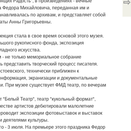
⇨
ящих Радость", в произведениях - вечные
ра Федора Михайловича, переданная им и
анавливалась по архивам, и представляет собой
мнаты Анны Григорьевны.
кция стала в свое время основой этого музея.
ольшого рукописного фонда, экспозиция
адного искусства.
 - не только мемориальное собрание
ь представить творческий процесс писателя.
тоевского, технически приближен к
информация, экранизации и документальные
и. При музее существует ФМД театр, по вечерам
т "Белый Театр", театр "кукольный формат",
качестве артистов дебютировали малолетние
проводит экспозиции фотовыставок и выставок
и деятелями культуры.
го - 3 июля. На премьере этого праздника Федор