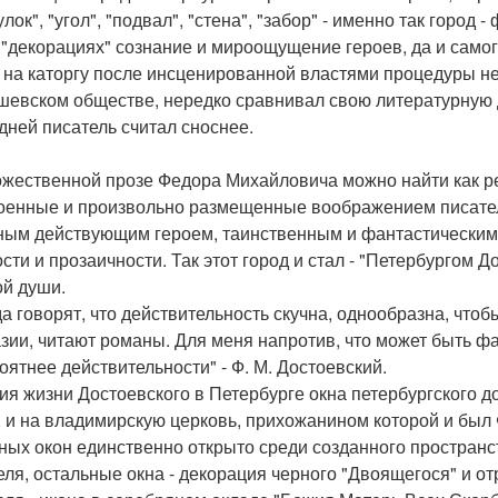
лок", "угол", "подвал", "стена", "забор" - именно так город 
 "декорациях" сознание и мироощущение героев, да и самог
 на каторгу после инсценированной властями процедуры н
шевском обществе, нередко сравнивал свою литературную д
дней писатель считал сноснее.
ожественной прозе Федора Михайловича можно найти как р
оенные и произвольно размещенные воображением писател
ным действующим героем, таинственным и фантастическим 
сти и прозаичности. Так этот город и стал - "Петербургом 
ой души.
да говорят, что действительность скучна, однообразна, чтоб
зии, читают романы. Для меня напротив, что может быть ф
оятнее действительности" - Ф. М. Достоевский.
ия жизни Достоевского в Петербурге окна петербургского до
, и на владимирскую церковь, прихожанином которой и был
ных окон единственно открыто среди созданного пространст
еля, остальные окна - декорация черного "Двоящегося" и о