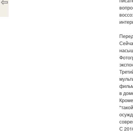
⇦
писат
вопро
воссо
интер
Перед
Сейча
насыщ
Фотог
экспо
Трети
мульт
фильм
в дом
Кроме
"тако
осужд
совре
С 201