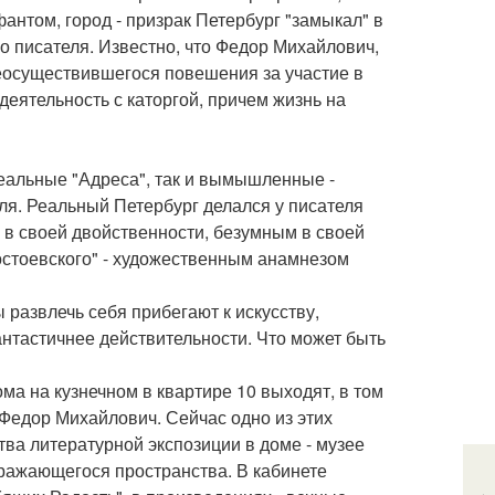
- фантом, город - призрак Петербург "замыкал" в
о писателя. Известно, что Федор Михайлович,
еосуществившегося повешения за участие в
еятельность с каторгой, причем жизнь на
еальные "Адреса", так и вымышленные -
я. Реальный Петербург делался у писателя
в своей двойственности, безумным в своей
Достоевского" - художественным анамнезом
ы развлечь себя прибегают к искусству,
антастичнее действительности. Что может быть
ма на кузнечном в квартире 10 выходят, в том
 Федор Михайлович. Сейчас одно из этих
ва литературной экспозиции в доме - музее
тражающегося пространства. В кабинете