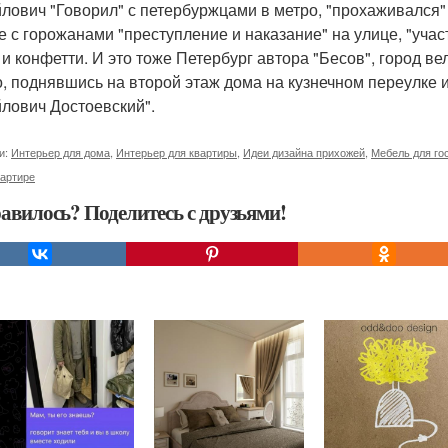
лович "Говорил" с петербуржцами в метро, "прохаживался" 
е с горожанами "преступление и наказание" на улице, "уч
 и конфетти. И это тоже Петербург автора "Бесов", город вел
, поднявшись на второй этаж дома на кузнечном переулке и
лович Достоевский".
и:
Интерьер для дома
,
Интерьер для квартиры
,
Идеи дизайна прихожей
,
Мебель для го
вартире
авилось? Поделитесь с друзьями!