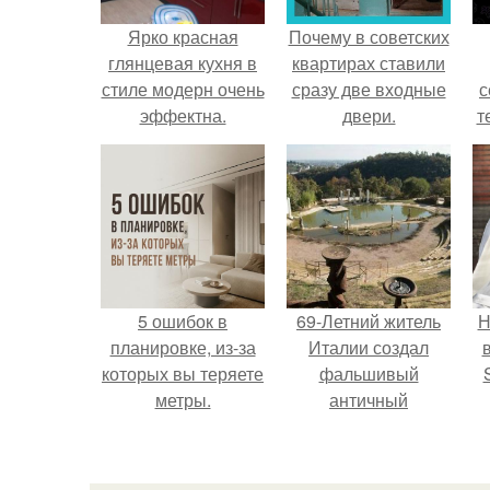
Ярко красная
Почему в советских
глянцевая кухня в
квартирах ставили
стиле модерн очень
сразу две входные
с
эффектна.
двери.
т
5 ошибок в
69-Летний житель
Н
планировке, из-за
Италии создал
которых вы теряете
фальшивый
метры.
античный
амфитеатр и
п
долгое время
в
успешно выдавал