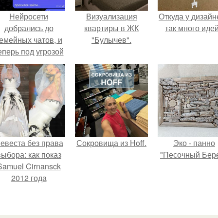
Нейросети
Визуализация
Откуда у дизайн
добрались до
квартиры в ЖК
так много иде
емейных чатов, и
"Булычев".
еперь под угрозой
мамины нервы.
евеста без права
Сокровища из Hoff.
Эко - панно
выбора: как показ
"Песочный Бере
Samuel Cirnansck
2012 года
ревратил подиум
 манифест против
принуждения.