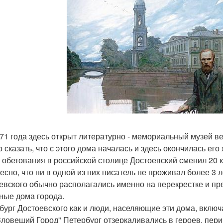
971 года здесь открыт литературно - мемориальный музей в
сказать, что с этого дома началась и здесь окончилась его 
т обетования в российской столице Достоевский сменил 20 к
есно, что ни в одной из них писатель не проживал более 3 л
евского обычно располагались именно на перекрестке и п
ные дома города.
бург Достоевского как и люди, населяющие эти дома, вклю
Зловещий Город" Петербург отзеркаливались в героев, пери