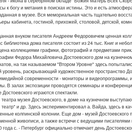
еля - икона в серебряном окладе "Божия Матерь Всех Скорб
сы к богу и метания в поисках истины. Это и есть атмосфе
зданная в музее. Вся мемориальная часть тщательно восст
ьеры кабинета, гостиной, прихожей, столовой, детской, ко
анная внуком писателя Андреем Федоровичем ценная колле
с библиотека дома писателя состоит из 24 тыс. Книг и неб
ена коллекциями графики, фотографий и предметами прикл
рафии Федора Михайловича Достоевского дом на кузнечном
натов, на так называемом "Втором Уровне" здесь попыталис
й уровень, раскрывающий художественное пространство Дос
имедийной современности - мониторы и видеопрограммы, 
ы. В залах экспозиции проводятся семинары и конференци
е Достоевского играются спектакли.
 театра музея Достоевского, в доме на кузнечном выступаю
й театр" и др. Здесь экспериментировал а. Вайда, здесь в 
енные колпинской колонии. Еще дом - музей Достоевского 
менной живописи, а также встречи с ведущими писателями 
0 года с. - Петербург официально отмечает день Достоевско