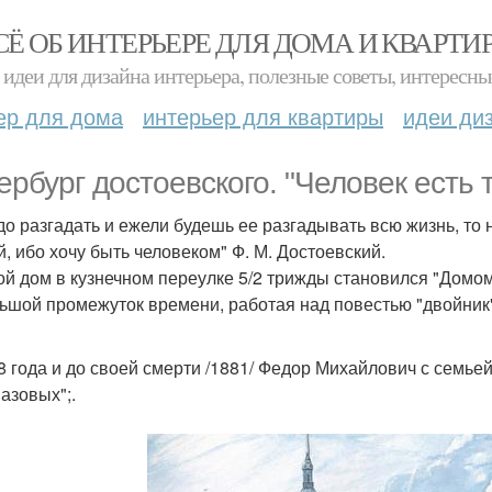
СЁ ОБ ИНТЕРЬЕРЕ ДЛЯ ДОМА И КВАРТИ
идеи для дизайна интерьера, полезные советы, интересны
ер для дома
интерьер для квартиры
идеи ди
ербург достоевского. "Человек есть 
до разгадать и ежели будешь ее разгадывать всю жизнь, то 
й, ибо хочу быть человеком" Ф. М. Достоевский.
ой дом в кузнечном переулке 5/2 трижды становился "Домом"
ьшой промежуток времени, работая над повестью "двойник"
8 года и до своей смерти /1881/ Федор Михайлович с семьей
азовых";.