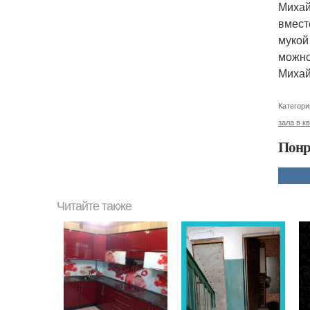
Михай
вмест
мукой
можно
Михай
Категори
зала в к
Понр
Читайте также