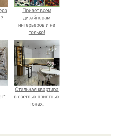
ера
Привет всем
й?
дизайнерам
интерьеров и не
только!
Стильная квартира
г":
в светлых приятных
тонах.