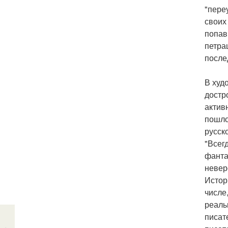
"переу
своих
попав
петра
после
В худ
достр
актив
пошло
русск
"Всег
фанта
невер
Истор
числе
реаль
писат