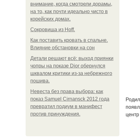
внимание, когда смотрели дорамы,
на то, как почти идеально чисто в
корейских домах.
Сокровища из Hoff.
Как поставить кровать в спальне.
Влияние обстановки на сон
Детали решают всё: выход приянки
чопры на показе Dior обернулся
шквалом критики из-за небрежного
пошива.
Невеста без права выбора: как
Родил
показ Samuel Cirnansck 2012 года
появл
превратил подиум в манифест
центр
против принуждения.