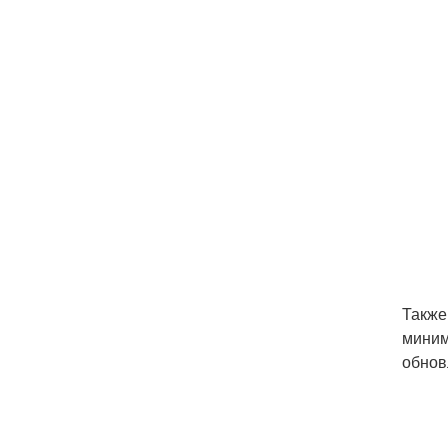
Также
миним
обнов