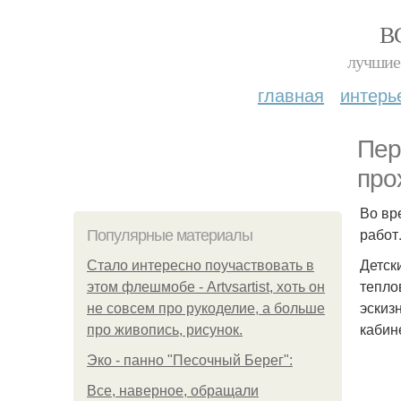
В
лучшие 
главная
интерь
Пер
про
Во вр
работ
Популярные материалы
Детск
Стало интересно поучаствовать в
тепло
этом флешмобе - Artvsartist, хоть он
эскиз
не совсем про рукоделие, а больше
кабин
про живопись, рисунок.
Эко - панно "Песочный Берег":
Все, наверное, обращали