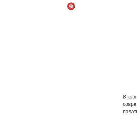
В кор
совре
палат