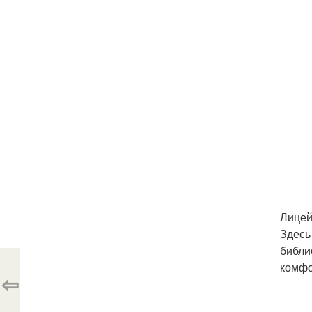
Лицей
Здесь
библи
комфо
⇦