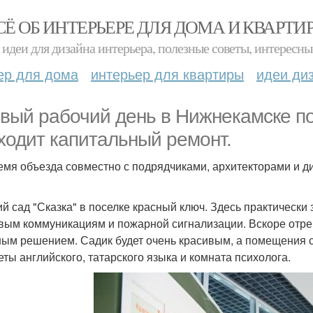
СЁ ОБ ИНТЕРЬЕРЕ ДЛЯ ДОМА И КВАРТИ
идеи для дизайна интерьера, полезные советы, интересны
ер для дома
интерьер для квартиры
идеи ди
вый рабочий день в Нижнекамске по
ходит капитальный ремонт.
емя объезда совместно с подрядчиками, архитекторами и 
.
ий сад "Сказка" в поселке красный ключ. Здесь практическ
вым коммуникациям и пожарной сигнализации. Вскоре отре
ным решением. Садик будет очень красивым, а помещения 
еты английского, татарского языка и комната психолога.