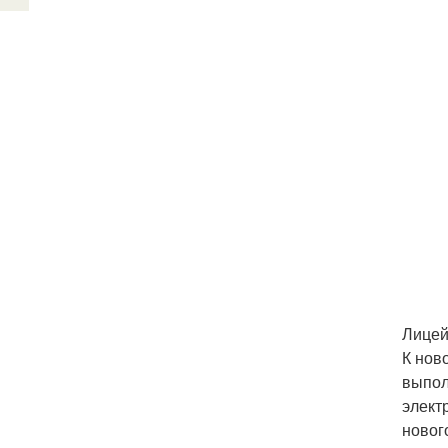
Лицей
К нов
выпол
элект
новог