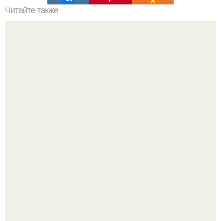
Читайте также
Кухня в парижском стиле. Основные черты
французского стиля в дизайне помещений
Культурный код. Можно сделать красивый интерьер
практически где угодно.