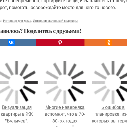
йте своевременно, сортируйте вещи, избавляйтесь от ненуж
рот, помогать, освобождайте место для чего то нового.
и:
Интерьер для дома
,
Интерьер маленькой квартиры
авилось? Поделитесь с друзьями!
Визуализация
Многие наверняка
5 ошибок в
квартиры в ЖК
вспомнят, что в 70-
планировке, из
"Булычев".
80- хх годах
которых вы тер