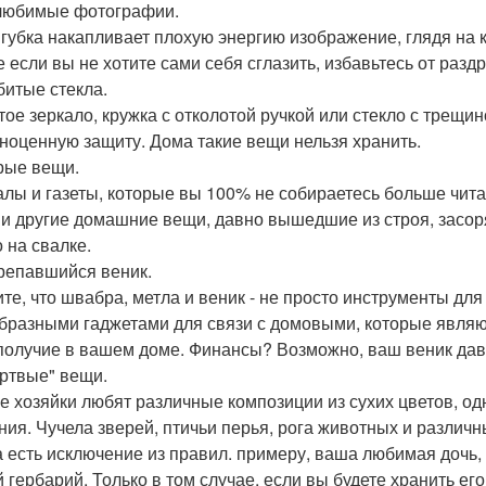
 любимые фотографии.
 губка накапливает плохую энергию изображение, глядя на 
е если вы не хотите сами себя сглазить, избавьтесь от раз
битые стекла.
тое зеркало, кружка с отколотой ручкой или стекло с трещи
ноценную защиту. Дома такие вещи нельзя хранить.
арые вещи.
лы и газеты, которые вы 100% не собираетесь больше чита
 и другие домашние вещи, давно вышедшие из строя, засо
 на свалке.
трепавшийся веник.
те, что швабра, метла и веник - не просто инструменты дл
бразными гаджетами для связи с домовыми, которые явля
получие в вашем доме. Финансы? Возможно, ваш веник дав
ертвые" вещи.
е хозяйки любят различные композиции из сухих цветов, одна
ния. Чучела зверей, птичьи перья, рога животных и различ
а есть исключение из правил. примеру, ваша любимая дочь,
 гербарий. Только в том случае, если вы будете хранить его 