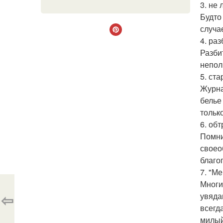
3. не
Будто
случа
4. раз
Разби
непол
5. ст
Журна
белье
только
6. об
Помни
своео
благо
7. "М
Многи
⇦
увяда
всегд
милый