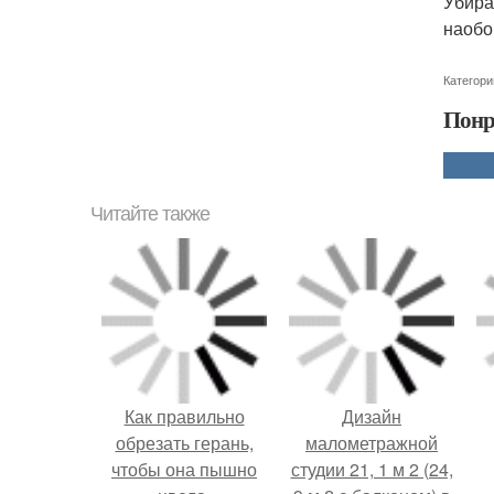
Убира
наобо
Категори
Понр
Читайте также
Как правильно
Дизайн
обрезать герань,
малометражной
чтобы она пышно
студии 21, 1 м 2 (24,