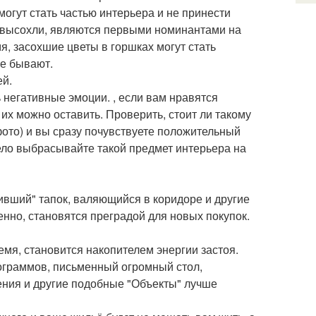
могут стать частью интерьера и не принести
о высохли, являются первыми номинантами на
мя, засохшие цветы в горшках могут стать
е бывают.
ей.
егативные эмоции. , если вам нравятся
их можно оставить. Проверить, стоит ли такому
фото) и вы сразу почувствуете положительный
мело выбрасывайте такой предмет интерьера на
вший" тапок, валяющийся в коридоре и другие
нно, становятся преградой для новых покупок.
мя, становится накопителем энергии застоя.
лограммов, письменный огромный стол,
ния и другие подобные "Объекты" лучше