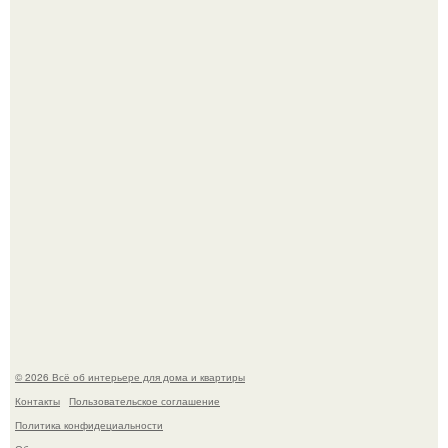
Опишите интерьер кухни в 2-3 словах.
Готовясь к поездке, мы листали путеводители по городу
и наткнулись на фотографию белого дворца.
© 2026 Всё об интерьере для дома и квартиры
Контакты
Пользовательское соглашение
Политика конфидециальности