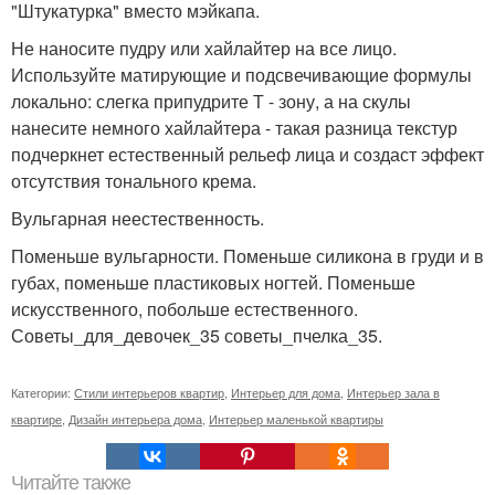
"Штукатурка" вместо мэйкапа.
Не наносите пудру или хайлайтер на все лицо.
Используйте матирующие и подсвечивающие формулы
локально: слегка припудрите Т - зону, а на скулы
нанесите немного хайлайтера - такая разница текстур
подчеркнет естественный рельеф лица и создаст эффект
отсутствия тонального крема.
Вульгарная неестественность.
Поменьше вульгарности. Поменьше силикона в груди и в
губах, поменьше пластиковых ногтей. Поменьше
искусственного, побольше естественного.
Советы_для_девочек_35 советы_пчелка_35.
Категории:
Стили интерьеров квартир
,
Интерьер для дома
,
Интерьер зала в
квартире
,
Дизайн интерьера дома
,
Интерьер маленькой квартиры
Читайте также