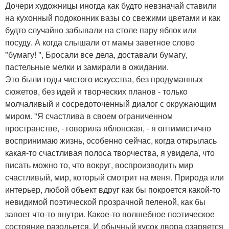
Дочери художницы иногда как будто невзначай ставили
на кухонный подоконник вазы со свежими цветами и как
будто случайно забывали на столе пару яблок или
посуду. А когда слышали от мамы заветное слово
"бумагу! ", Бросали все дела, доставали бумагу,
пастельные мелки и замирали в ожидании.
Это были годы чистого искусства, без продуманных
сюжетов, без идей и творческих планов - только
молчаливый и сосредоточенный диалог с окружающим
миром. "Я счастлива в своем ограниченном
пространстве, - говорила яблонская, - я оптимистично
воспринимаю жизнь, особенно сейчас, когда открылась
какая-то счастливая полоса творчества, я увидела, что
писать можно то, что вокруг, воспроизводить мир
счастливый, мир, который смотрит на меня. Природа или
интерьер, любой объект вдруг как бы покроется какой-то
невидимой поэтической прозрачной пеленой, как бы
запоет что-то внутри. Какое-то волшебное поэтическое
состояние разольется. И обычный кусок двора озаряется