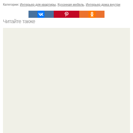
Категории:
Интерьер для квартиры
,
Кухонная мебель
,
Интерьер дома внутри
Читайте также
Сколько сохнут обои на флизелиновой основе после
поклейки. Когда высохнет клей?