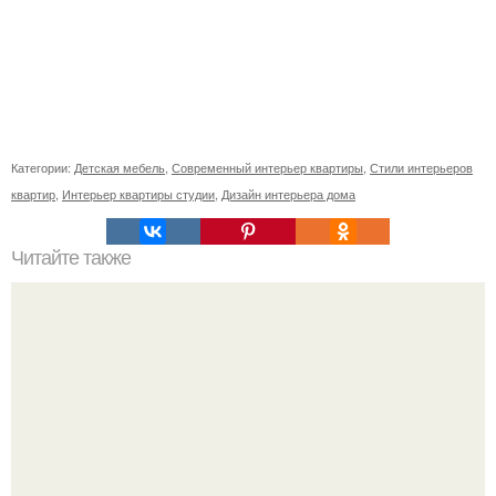
Категории:
Детская мебель
,
Современный интерьер квартиры
,
Стили интерьеров
квартир
,
Интерьер квартиры студии
,
Дизайн интерьера дома
Читайте также
Уютный домик. С красивым оформлением.