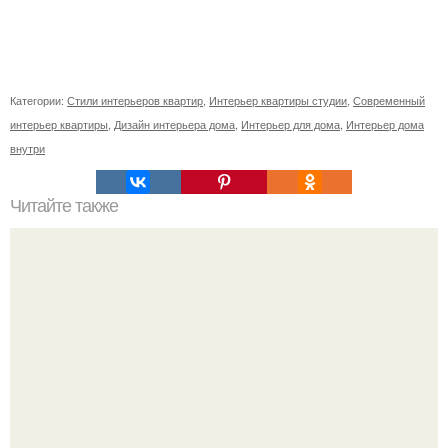
Категории:
Стили интерьеров квартир
,
Интерьер квартиры студии
,
Современный
интерьер квартиры
,
Дизайн интерьера дома
,
Интерьер для дома
,
Интерьер дома
внутри
Читайте также
Бизнес - идея: флорариум.