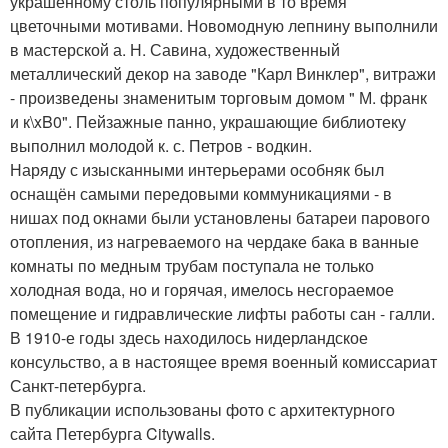
украшенному столь популярными в то время
цветочными мотивами. Новомодную лепнину выполнили
в мастерской а. Н. Савина, художественный
металлический декор на заводе "Карл Винклер", витражи
- произведены знаменитым торговым домом " М. франк
и к\xB0". Пейзажные панно, украшающие библиотеку
выполнил молодой к. с. Петров - водкин.
Наряду с изысканными интерьерами особняк был
оснащён самыми передовыми коммуникациями - в
нишах под окнами были установлены батареи парового
отопления, из нагреваемого на чердаке бака в ванные
комнаты по медным трубам поступала не только
холодная вода, но и горячая, имелось несгораемое
помещение и гидравлические лифты работы сан - галли.
В 1910-е годы здесь находилось нидерландское
консульство, а в настоящее время военный комиссариат
Санкт-петербурга.
В публикации использованы фото с архитектурного
сайта Петербурга Citywalls.