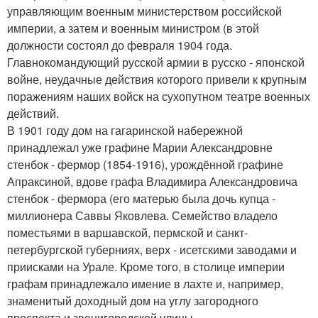
управляющим военным министерством российской
империи, а затем и военным министром (в этой
должности состоял до февраля 1904 года.
Главнокомандующий русской армии в русско - японской
войне, неудачные действия которого привели к крупным
поражениям наших войск на сухопутном театре военных
действий.
В 1901 году дом на гагаринской набережной
принадлежал уже графине Марии Александровне
стенбок - фермор (1854-1916), урождённой графине
Апраксиной, вдове графа Владимира Александровича
стенбок - фермора (его матерью была дочь купца -
миллионера Саввы Яковлева. Семейство владело
поместьями в варшавской, пермской и санкт-
петербургской губерниях, верх - исетскими заводами и
приисками на Урале. Кроме того, в столице империи
графам принадлежало имение в лахте и, например,
знаменитый доходный дом на углу загородного
проспекта и звенигородской улицы.