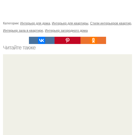
Категории:
Интерьер для дома
,
Интерьер для квартиры
,
Стили интерьеров квартир
,
Интерьер зала в квартире
,
Интерьер загородного дома
Читайте также
Ваза из бутылки. Приступаем к уроку