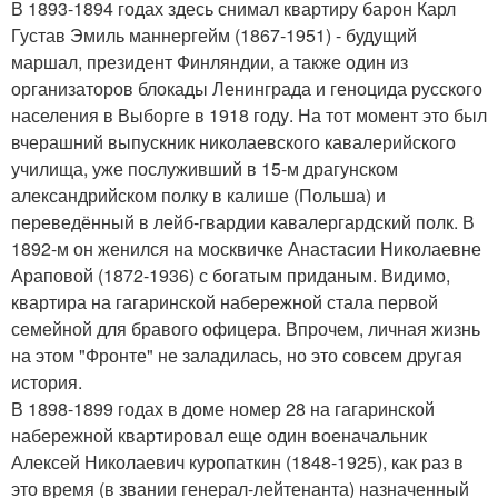
В 1893-1894 годах здесь снимал квартиру барон Карл
Густав Эмиль маннергейм (1867-1951) - будущий
маршал, президент Финляндии, а также один из
организаторов блокады Ленинграда и геноцида русского
населения в Выборге в 1918 году. На тот момент это был
вчерашний выпускник николаевского кавалерийского
училища, уже послуживший в 15-м драгунском
александрийском полку в калише (Польша) и
переведённый в лейб-гвардии кавалергардский полк. В
1892-м он женился на москвичке Анастасии Николаевне
Араповой (1872-1936) с богатым приданым. Видимо,
квартира на гагаринской набережной стала первой
семейной для бравого офицера. Впрочем, личная жизнь
на этом "Фронте" не заладилась, но это совсем другая
история.
В 1898-1899 годах в доме номер 28 на гагаринской
набережной квартировал еще один военачальник
Алексей Николаевич куропаткин (1848-1925), как раз в
это время (в звании генерал-лейтенанта) назначенный