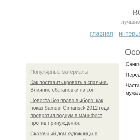
В
лучшие 
главная
интерь
Осо
Санкт
Популярные материалы
Перед
Как поставить кровать в спальне.
Части
Влияние обстановки на сон
мужа 
Невеста без права выбора: как
показ Samuel Cirnansck 2012 года
превратил подиум в манифест
против принуждения.
Сказочный дом художницы в