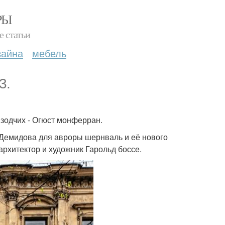
РЫ
е статьи
зайна
мебель
3.
 зодчих - Огюст монферран.
 Демидова для авроры шернваль и её нового
рхитектор и художник Гарольд боссе.