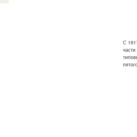
С 191
части
типов
пятог