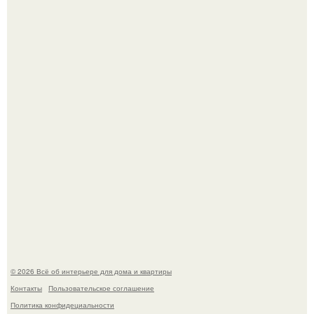
Готовясь к поездке, мы листали путеводители по городу
и наткнулись на фотографию белого дворца.
Моё знакомство с михайловским замком - и я в восторге!
© 2026 Всё об интерьере для дома и квартиры
Контакты
Пользовательское соглашение
Политика конфидециальности