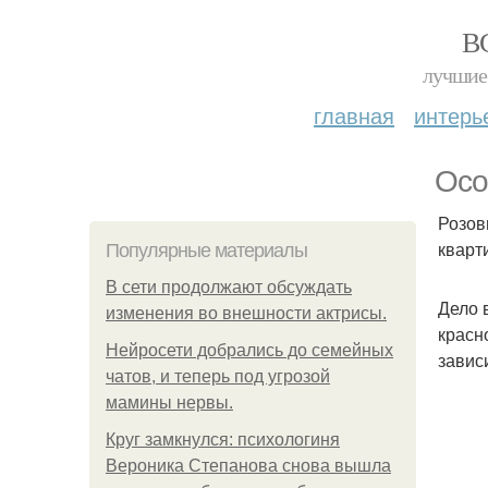
В
лучшие 
главная
интерь
Осо
Розов
кварт
Популярные материалы
В сети продолжают обсуждать
Дело 
изменения во внешности актрисы.
красн
Нейросети добрались до семейных
завис
чатов, и теперь под угрозой
мамины нервы.
Круг замкнулся: психологиня
Вероника Степанова снова вышла