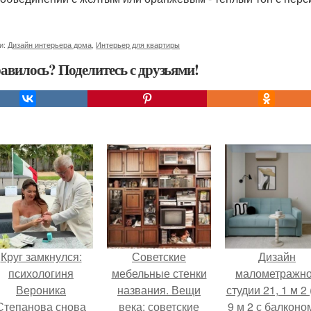
и:
Дизайн интерьера дома
,
Интерьер для квартиры
авилось? Поделитесь с друзьями!
Круг замкнулся:
Советские
Дизайн
психологиня
мебельные стенки
малометражн
Вероника
названия. Вещи
студии 21, 1 м 2 
Степанова снова
века: советские
9 м 2 с балконом