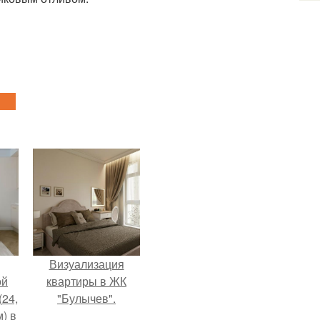
Визуализация
ой
квартиры в ЖК
(24,
"Булычев".
) в