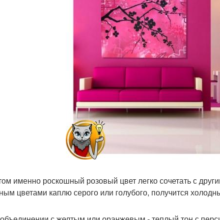
том именно роскошный розовый цвет легко сочетать с други
ным цветами каплю серого или голубого, получится холодны
 объединении с желтым или оранжевым - теплый тон с пер