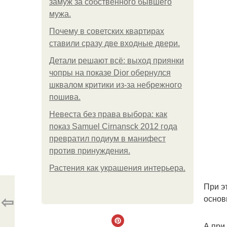
замуж за собственного бывшего
мужа.
Почему в советских квартирах
ставили сразу две входные двери.
Детали решают всё: выход приянки
чопры на показе Dior обернулся
шквалом критики из-за небрежного
пошива.
Невеста без права выбора: как
показ Samuel Cirnansck 2012 года
превратил подиум в манифест
против принуждения.
Растения как украшения интерьера.
При э
⇦
основ
А при