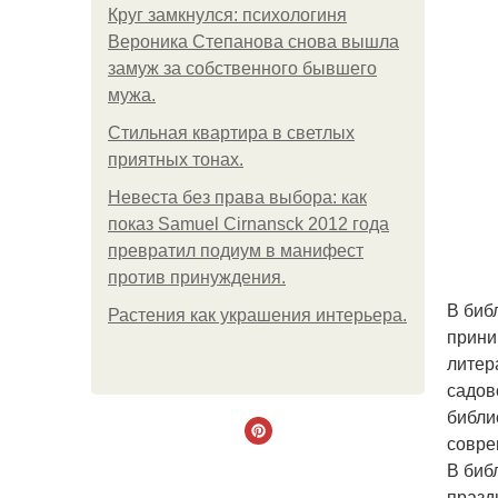
Круг замкнулся: психологиня
Вероника Степанова снова вышла
замуж за собственного бывшего
мужа.
Стильная квартира в светлых
приятных тонах.
Невеста без права выбора: как
показ Samuel Cirnansck 2012 года
превратил подиум в манифест
против принуждения.
В биб
Растения как украшения интерьера.
прини
литер
садов
библи
совре
В биб
празд