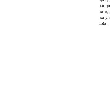
настр
пятид
попул
себя 