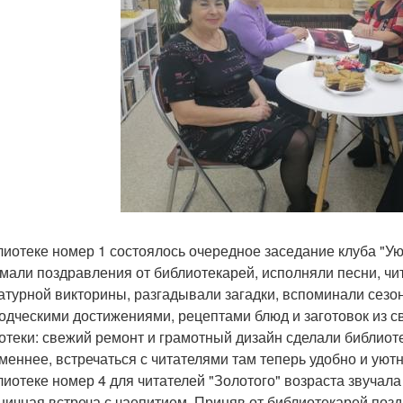
лиотеке номер 1 состоялось очередное заседание клуба "Уют
мали поздравления от библиотекарей, исполняли песни, чит
атурной викторины, разгадывали загадки, вспоминали сезо
одческими достижениями, рецептами блюд и заготовок из с
отеки: свежий ремонт и грамотный дизайн сделали библиот
меннее, встречаться с читателями там теперь удобно и уютн
лиотеке номер 4 для читателей "Золотого" возраста звучала
ничная встреча с чаепитием. Приняв от библиотекарей поз