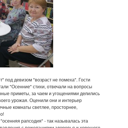
" под девизом "возраст не помеха". Гости
али "Осенние" стихи, отвечали на вопросы
нные приметы, за чаем и угощениями делились
воего урожая. Оценили они и интерьер
ечные комнаты светлее, просторнее,
о!
 "осенняя рапсодия" - так называлась эта
дравления с пожеланиями здоровья и хорошего