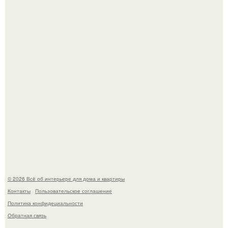
5 ошибок в планировке, из-за которых вы теряете метры.
"Проиллюстрированные Люди": Томас майландер
превратил солнечные ожоги в арт - объект.
© 2026 Всё об интерьере для дома и квартиры
Контакты
Пользовательское соглашение
Политика конфидециальности
Обратная связь