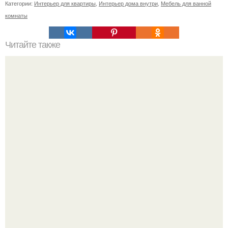
Категории:
Интерьер для квартиры
,
Интерьер дома внутри
,
Мебель для ванной
комнаты
Читайте также
Как правильно обрезать герань, чтобы она пышно цвела.