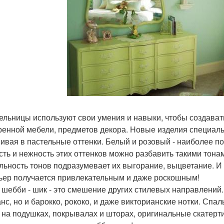
ельницы используют свои умения и навыки, чтобы создава
ренной мебели, предметов декора. Новые изделия специал
ивая в пастельные оттенки. Белый и розовый - наиболее по
сть и нежность этих оттенков можно разбавить такими тонам
льность тонов подразумевает их выгорание, выцветание. И к
ьер получается привлекательным и даже роскошным!
 шебби - шик - это смешение других стилевых направлений.
нс, но и барокко, рококо, и даже викторианские нотки. Спа
на подушках, покрывалах и шторах, оригинальные скатерти 