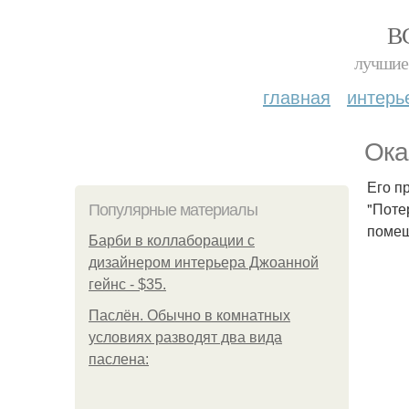
В
лучшие 
главная
интерь
Ока
Его п
"Поте
Популярные материалы
помещ
Барби в коллаборации с
дизайнером интерьера Джоанной
гейнс - $35.
Паслён. Обычно в комнатных
условиях разводят два вида
паслена: