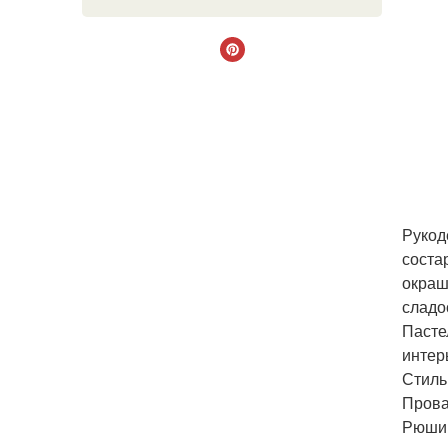
Рукод
соста
окраш
сладо
Пасте
интер
Стиль
Прова
Рюши 