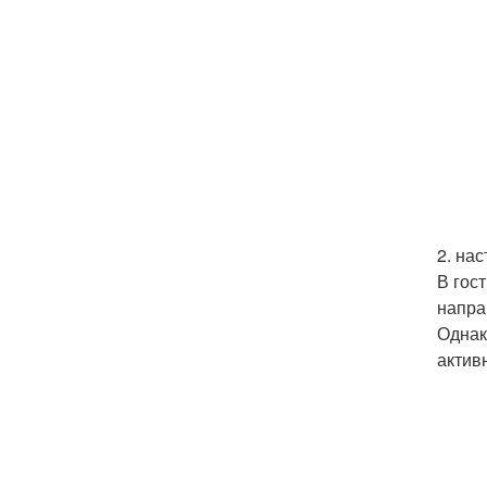
2. на
В гос
напра
Однак
актив