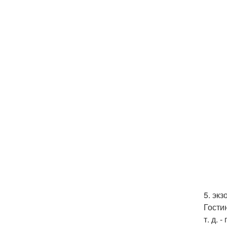
5. экз
Гости
т. д.