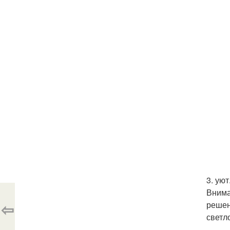
3. уют
Внима
⇦
решен
светл