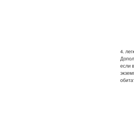
4. лег
Допол
если 
экзем
обита