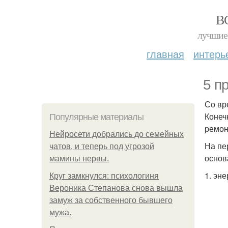
В
лучшие 
главная
интерь
5 п
Со вр
Конеч
Популярные материалы
ремон
Нейросети добрались до семейных
На пе
чатов, и теперь под угрозой
основ
мамины нервы.
1. эне
Круг замкнулся: психологиня
Вероника Степанова снова вышла
замуж за собственного бывшего
мужа.