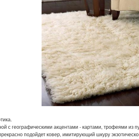
отика.
ной с географическими акцентами - картами, трофеями из 
 - прекрасно подойдет ковер, имитирующий шкуру экзотическ