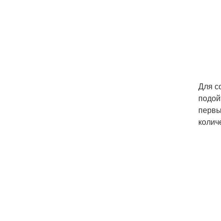
Для с
подой
первы
колич