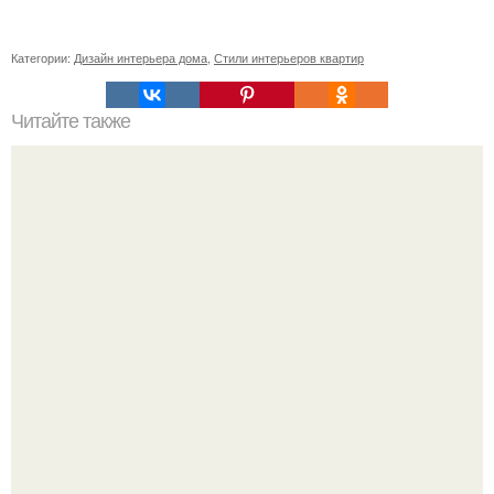
Категории:
Дизайн интерьера дома
,
Стили интерьеров квартир
Читайте также
Значение картина с волками. В том случае, если вы
любите вышивать, то наверняка задумывались о том,
что означает та или иная вышитая вами картина.