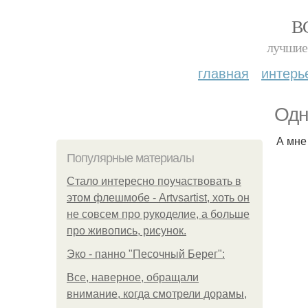
В
лучшие 
главная
интерь
Одн
А мне
Популярные материалы
Стало интересно поучаствовать в
этом флешмобе - Artvsartist, хоть он
не совсем про рукоделие, а больше
про живопись, рисунок.
Эко - панно "Песочный Берег":
Все, наверное, обращали
внимание, когда смотрели дорамы,