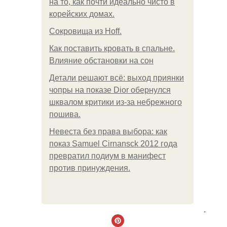
на то, как почти идеально чисто в
корейских домах.
Сокровища из Hoff.
Как поставить кровать в спальне.
Влияние обстановки на сон
Детали решают всё: выход приянки
чопры на показе Dior обернулся
шквалом критики из-за небрежного
пошива.
Невеста без права выбора: как
показ Samuel Cirnansck 2012 года
превратил подиум в манифест
против принуждения.
.