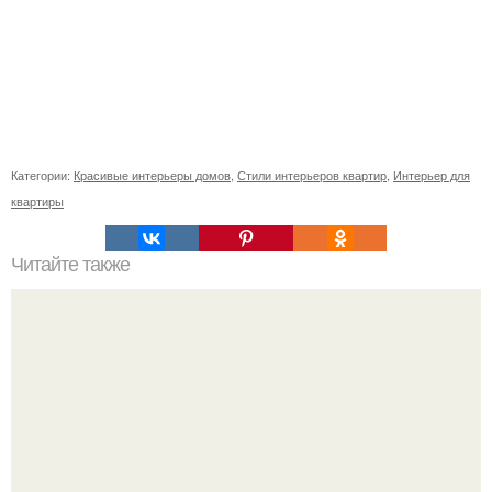
Категории:
Красивые интерьеры домов
,
Стили интерьеров квартир
,
Интерьер для
квартиры
Читайте также
Как поставить кровать в спальне. Влияние обстановки на