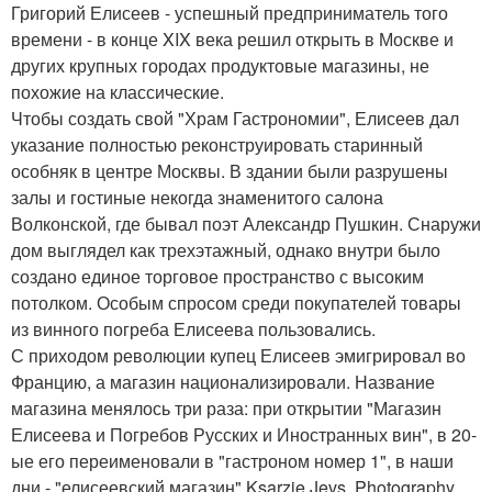
Григорий Елисеев - успешный предприниматель того
времени - в конце XIX века решил открыть в Москве и
других крупных городах продуктовые магазины, не
похожие на классические.
Чтобы создать свой "Храм Гастрономии", Елисеев дал
указание полностью реконструировать старинный
особняк в центре Москвы. В здании были разрушены
залы и гостиные некогда знаменитого салона
Волконской, где бывал поэт Александр Пушкин. Снаружи
дом выглядел как трехэтажный, однако внутри было
создано единое торговое пространство с высоким
потолком. Особым спросом среди покупателей товары
из винного погреба Елисеева пользовались.
С приходом революции купец Елисеев эмигрировал во
Францию, а магазин национализировали. Название
магазина менялось три раза: при открытии "Магазин
Елисеева и Погребов Русских и Иностранных вин", в 20-
ые его переименовали в "гастроном номер 1", в наши
дни - "елисеевский магазин" Ksarzie Jevs. Photography.