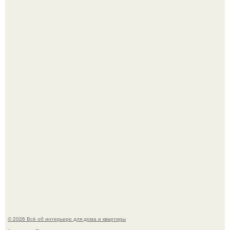
Опишите интерьер кухни в 2-3 словах.
"Ух, Заморочился же Дизайнер", - подумала я, когда
зашла в кафе - бар "слезы березы".
© 2026 Всё об интерьере для дома и квартиры