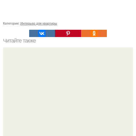
Категории:
Интерьер для квартиры
Читайте также
Как правильно обрезать герань, чтобы она пышно цвела.