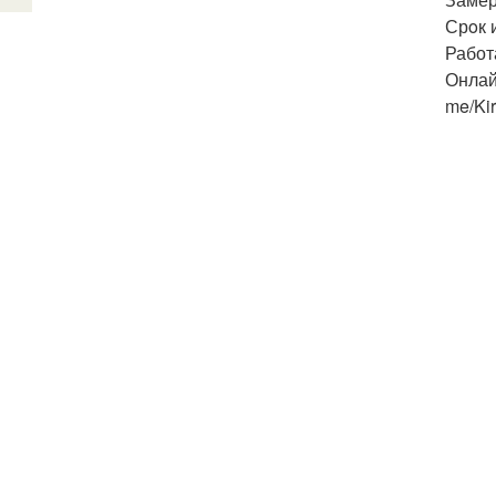
Срoк 
Работ
Онлай
me/Ki