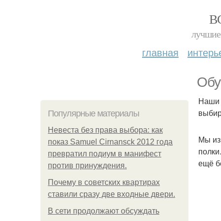
В
лучшие 
главная
интерь
Обу
Наши 
выбир
Популярные материалы
Невеста без права выбора: как
Мы из
показ Samuel Cirnansck 2012 года
полки
превратил подиум в манифест
ещё б
против принуждения.
Почему в советских квартирах
ставили сразу две входные двери.
В сети продолжают обсуждать