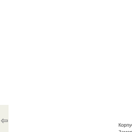
⇦
Корпу
Замер