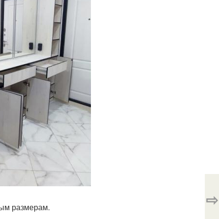
⇨
ным размерам.