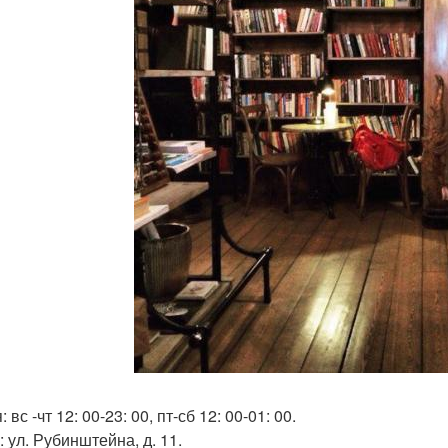
 вс -чт 12: 00-23: 00, пт-сб 12: 00-01: 00.
 ул. Рубинштейна, д. 11.