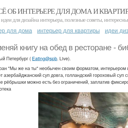
СЁ ОБ ИНТЕРЬЕРЕ ДЛЯ ДОМА И КВАРТИ
идеи для дизайна интерьера, полезные советы, интересны
ер для дома
интерьер для квартиры
идеи ди
еняй книгу на обед в ресторане - б
ый Петербург (
Eating@spb
. Live).
ран "Мы же на ты" необычен своим форматом, интерьером и 
т азербайджанский суп довга, голландский гороховый суп с
е рёбрышки можно есть без ограничений, заплатив фиксиро
отека