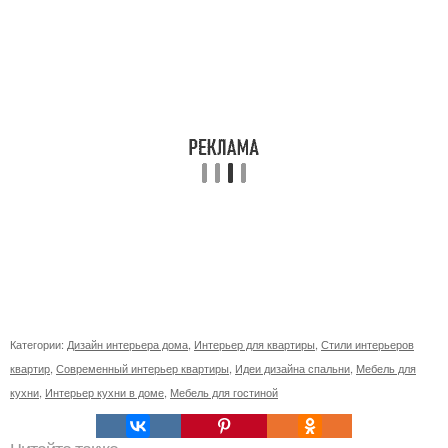
Категории:
Дизайн интерьера дома
,
Интерьер для квартиры
,
Стили интерьеров
квартир
,
Современный интерьер квартиры
,
Идеи дизайна спальни
,
Мебель для
кухни
,
Интерьер кухни в доме
,
Мебель для гостиной