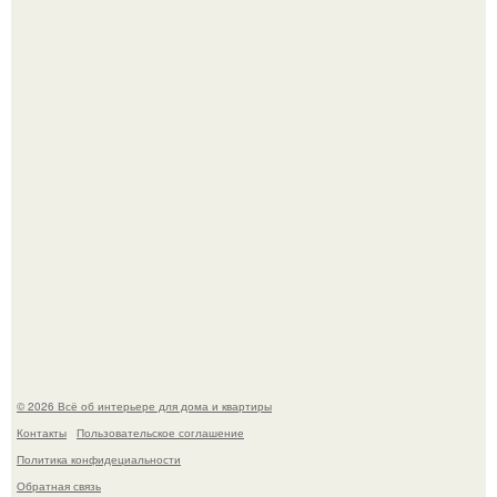
Детали решают всё: выход приянки чопры на показе Dior
обернулся шквалом критики из-за небрежного пошива.
69-Летний житель Италии создал фальшивый античный
амфитеатр и долгое время успешно выдавал его за
настоящее историческое наследие.
© 2026 Всё об интерьере для дома и квартиры
Контакты
Пользовательское соглашение
Политика конфидециальности
Обратная связь