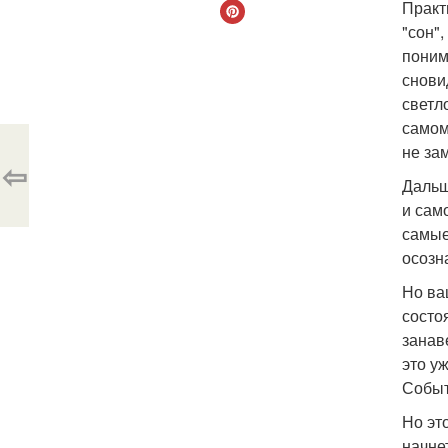
Практ
"сон"
поним
снови
светло
самом
не за
⇦
Дальш
и сам
самые
осозн
Но ва
состо
занав
это у
Событ
Но эт
начне