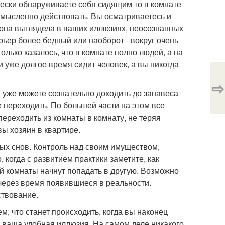
ески обнаруживаете себя сидящим то в комнате
 осмысленно действовать. Вы осматриваетесь и
к она выглядела в ваших иллюзиях, неосознанных
рьер более бедный или наоборот - вокруг очень
только казалось, что в комнате полно людей, а на
и уже долгое время сидит человек, а вы никогда
⇨
 уже можете сознательно доходить до занавеса
е переходить. По большей части на этом все
реходить из комнаты в комнату, не теряя
вы хозяин в квартире.
ных снов. Контроль над своим имуществом,
 когда с развитием практики заметите, как
ой комнаты начнут попадать в другую. Возможно
 через время появившиеся в реальности.
ствование.
, что станет происходить, когда вы наконец
, ваша удобная иллюзия. На самом деле никакого