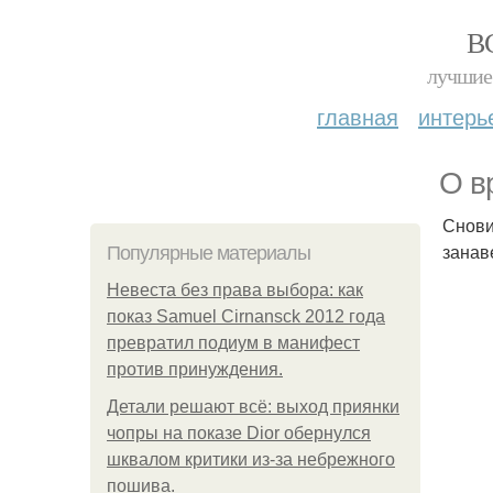
В
лучшие 
главная
интерь
О в
Снови
занав
Популярные материалы
Невеста без права выбора: как
показ Samuel Cirnansck 2012 года
превратил подиум в манифест
против принуждения.
Детали решают всё: выход приянки
чопры на показе Dior обернулся
шквалом критики из-за небрежного
пошива.