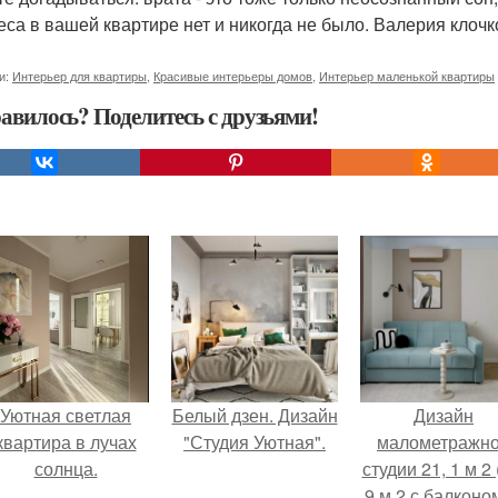
еса в вашей квартире нет и никогда не было. Валерия клочк
и:
Интерьер для квартиры
,
Красивые интерьеры домов
,
Интерьер маленькой квартиры
авилось? Поделитесь с друзьями!
Уютная светлая
Белый дзен. Дизайн
Дизайн
квартира в лучах
"Студия Уютная".
малометражн
солнца.
студии 21, 1 м 2 
9 м 2 с балконом