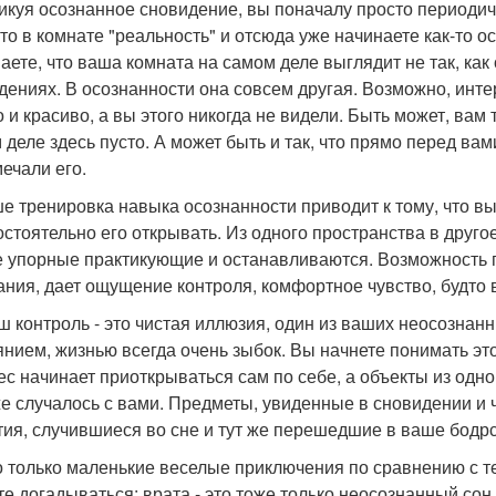
икуя осознанное сновидение, вы поначалу просто периодич
, то в комнате "реальность" и отсюда уже начинаете как-то
аете, что ваша комната на самом деле выглядит не так, ка
дениях. В осознанности она совсем другая. Возможно, инте
 и красиво, а вы этого никогда не видели. Быть может, вам 
 деле здесь пусто. А может быть и так, что прямо перед вам
мечали его.
е тренировка навыка осознанности приводит к тому, что вы
остоятельно его открывать. Из одного пространства в друго
 упорные практикующие и останавливаются. Возможность пе
ания, дает ощущение контроля, комфортное чувство, будто 
ш контроль - это чистая иллюзия, один из ваших неосознан
янием, жизнью всегда очень зыбок. Вы начнете понимать это,
ес начинает приоткрываться сам по себе, а объекты из одн
же случалось с вами. Предметы, увиденные в сновидении и
ия, случившиеся во сне и тут же перешедшие в ваше бодр
о только маленькие веселые приключения по сравнению с тем
те догадываться: врата - это тоже только неосознанный сон