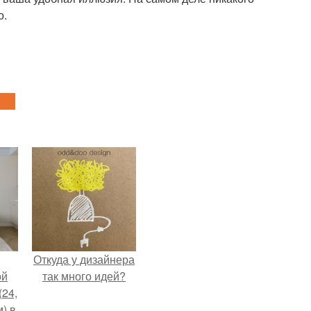
о.
Откуда у дизайнера
ой
так много идей?
(24,
) в