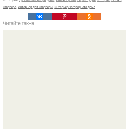
квартире
,
Интерьер для квартиры
,
Интерьер загородного дома
Читайте также
Сколько сохнут обои на флизелиновой основе после
поклейки. Когда высохнет клей?