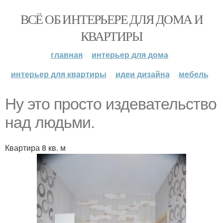
ВСЁ ОБ ИНТЕРЬЕРЕ ДЛЯ ДОМА И
КВАРТИРЫ
главная
интерьер для дома
интерьер для квартиры
идеи дизайна
мебель
Ну это просто издевательство
над людьми.
Квартира 8 кв. м