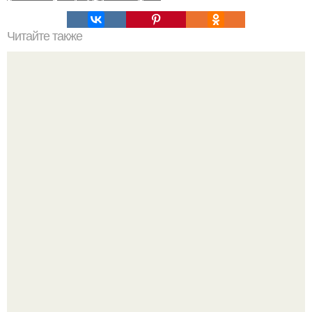
Читайте также
Угловой шкаф в спальне. Почему лучше делать мебель
на заказ?