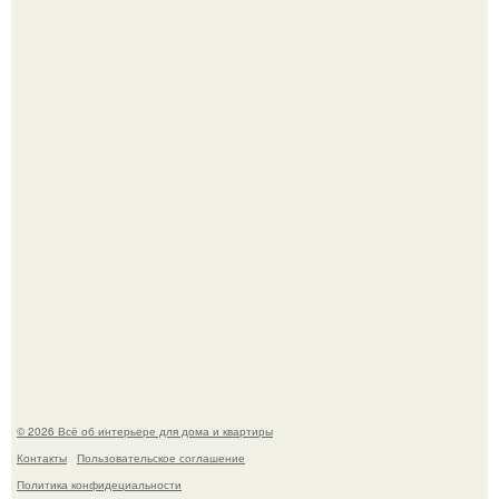
Круг замкнулся: психологиня Вероника Степанова снова
вышла замуж за собственного бывшего мужа.
Визуализация квартиры в ЖК "Булычев".
© 2026 Всё об интерьере для дома и квартиры
Контакты
Пользовательское соглашение
Политика конфидециальности