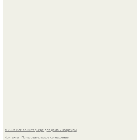
Три года назад мы купили борщевичное поле и
придумали мечту!
Преображение в ванной на ул. генерала Григорова, д.
36!
© 2026 Всё об интерьере для дома и квартиры
Контакты
Пользовательское соглашение