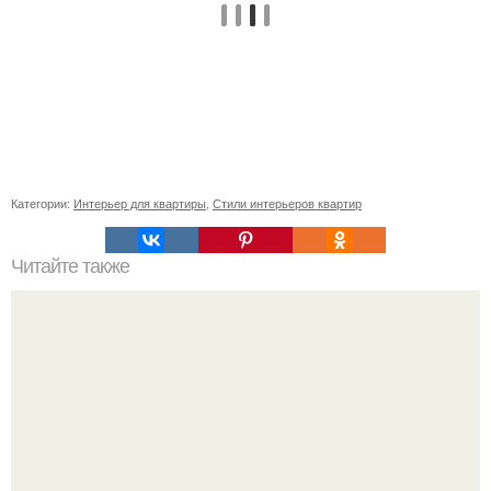
Категории:
Интерьер для квартиры
,
Стили интерьеров квартир
Читайте также
Значение картина с волками. В том случае, если вы