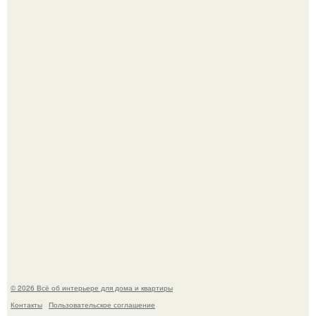
В сети продолжают обсуждать изменения во внешности
актрисы.
Круг замкнулся: психологиня Вероника Степанова снова
вышла замуж за собственного бывшего мужа.
© 2026 Всё об интерьере для дома и квартиры
Контакты
Пользовательское соглашение