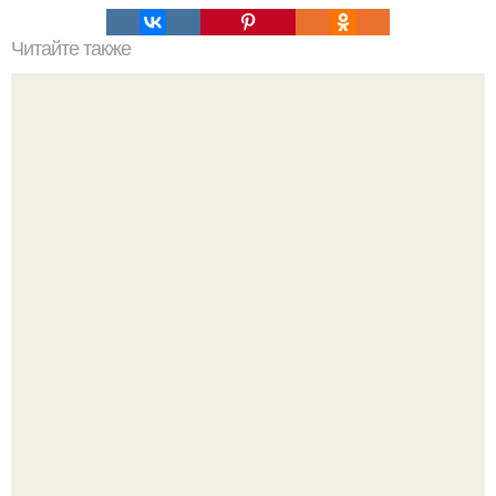
Читайте также
Ваза из бутылки. Приступаем к уроку
Как мы скандинавскую сказку в простой квартире без
дизайнеров создали.