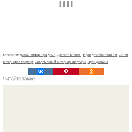
Категории:
Дизайн интерьера дома
,
Детская мебель
,
Идеи дизайна спальни
,
Стили
интерьеров квартир
,
Современный интерьер квартиры
,
Идеи дизайна
Читайте также