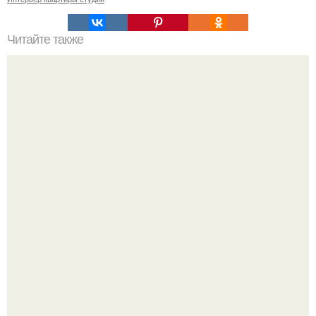
Читайте также
Сколько сохнут обои на флизелиновой основе после
поклейки. Когда высохнет клей?