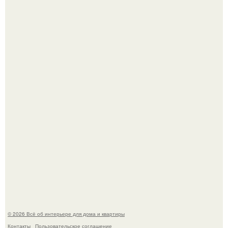
Визуализация квартиры в ЖК "Булычев".
Среди сосен. Этот дом словно вырос среди деревьев, и
жизнь здесь течет в собственном ритме - спокойно, без
спешки и лишнего шума.
© 2026 Всё об интерьере для дома и квартиры
Контакты
Пользовательское соглашение