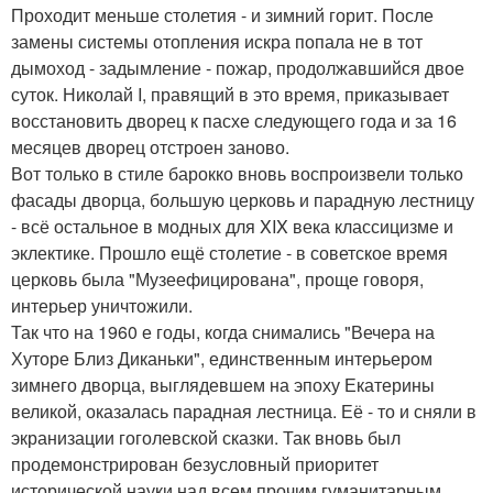
Проходит меньше столетия - и зимний горит. После
замены системы отопления искра попала не в тот
дымоход - задымление - пожар, продолжавшийся двое
суток. Николай I, правящий в это время, приказывает
восстановить дворец к пасхе следующего года и за 16
месяцев дворец отстроен заново.
Вот только в стиле барокко вновь воспроизвели только
фасады дворца, большую церковь и парадную лестницу
- всё остальное в модных для XIX века классицизме и
эклектике. Прошло ещё столетие - в советское время
церковь была "Музеефицирована", проще говоря,
интерьер уничтожили.
Так что на 1960 е годы, когда снимались "Вечера на
Хуторе Близ Диканьки", единственным интерьером
зимнего дворца, выглядевшем на эпоху Екатерины
великой, оказалась парадная лестница. Её - то и сняли в
экранизации гоголевской сказки. Так вновь был
продемонстрирован безусловный приоритет
исторической науки над всем прочим гуманитарным