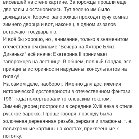
висевшей на стене картине. Запорожцы прошли еще
две залы и остановились. Тут велено им было
дожидаться. Короче, запорожцы проходят кучу комнат
зимнего дворца и вот, наконец, в одном из залов
встречают государыню.
И всё бы хорошо, но , внимание, только в знаменитом
отечественном фильме "Вечера на Хуторе Близ
Диканьки" всё иначе: Екатерина II принимает
запорожцев на лестнице. В общем, полный бардак, все
принципы историчности нарушены, консультантов на
гиляку!
На самом деле, наоборот. Именно для достижения
исторической достоверности в отечественном фэнтэзи
1961 года пожертвовали гоголевским текстом.
Зимний дворец построили в середине Xviii века в стиле
русское барокко. Проще говоря, повсюду была
золочёная деревянная резьба, зеркала и плафоны, т. е.
полихромные картины на холстах, приклеенные к
потолку.