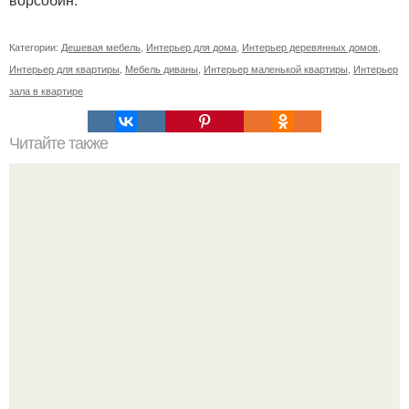
Категории:
Дешевая мебель
,
Интерьер для дома
,
Интерьер деревянных домов
,
Интерьер для квартиры
,
Мебель диваны
,
Интерьер маленькой квартиры
,
Интерьер
зала в квартире
Читайте также
Значение картина с волками. В том случае, если вы
любите вышивать, то наверняка задумывались о том,
что означает та или иная вышитая вами картина.