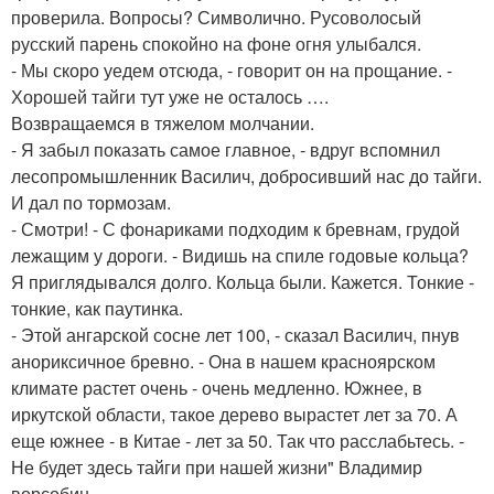
проверила. Вопросы? Символично. Русоволосый
русский парень спокойно на фоне огня улыбался.
- Мы скоро уедем отсюда, - говорит он на прощание. -
Хорошей тайги тут уже не осталось ….
Возвращаемся в тяжелом молчании.
- Я забыл показать самое главное, - вдруг вспомнил
лесопромышленник Василич, добросивший нас до тайги.
И дал по тормозам.
- Смотри! - С фонариками подходим к бревнам, грудой
лежащим у дороги. - Видишь на спиле годовые кольца?
Я приглядывался долго. Кольца были. Кажется. Тонкие -
тонкие, как паутинка.
- Этой ангарской сосне лет 100, - сказал Василич, пнув
анориксичное бревно. - Она в нашем красноярском
климате растет очень - очень медленно. Южнее, в
иркутской области, такое дерево вырастет лет за 70. А
еще южнее - в Китае - лет за 50. Так что расслабьтесь. -
Не будет здесь тайги при нашей жизни" Владимир
ворсобин.