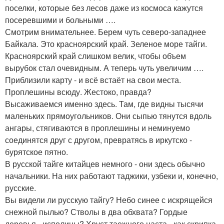
поселки, которые без лесов даже из космоса кажутся
посеревшими и больными ….
Смотрим внимательнее. Берем чуть северо-западнее
Байкала. Это красноярский край. Зеленое море тайги.
Красноярский край слишком велик, чтобы объем
вырубок стал очевидным. А теперь чуть увеличим ….
Приблизили карту - и всё встаёт на свои места.
Проплешины всюду. Жестоко, правда?
Высаживаемся именно здесь. Там, где видны тысячи
маленьких прямоугольников. Они сыпью тянутся вдоль
ангары, стягиваются в проплешины и неминуемо
соединятся друг с другом, превратясь в иркутско -
бурятское пятно.
В русской тайге китайцев немного - они здесь обычно
начальники. На них работают таджики, узбеки и, конечно,
русские.
Вы видели ли русскую тайгу? Небо синее с искрящейся
снежной пылью? Стволы в два обхвата? Гордые
деревья - исполины? Хруст таежного наста - как скрипка