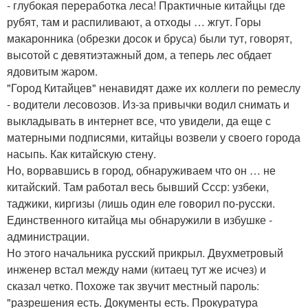
- глубокая переработка леса! Практичные китайцы где
рубят, там и распиливают, а отходы … жгут. Горы
макаронника (обрезки досок и бруса) были тут, говорят,
высотой с девятиэтажный дом, а теперь лес обдает
ядовитым жаром.
"Город Китайцев" ненавидят даже их коллеги по ремеслу
- водители лесовозов. Из-за привычки водил снимать и
выкладывать в интернет все, что увидели, да еще с
матерными подписями, китайцы возвели у своего города
насыпь. Как китайскую стену.
Но, ворвавшись в город, обнаруживаем что он … не
китайский. Там работал весь бывший Ссср: узбеки,
таджики, киргизы (лишь один еле говорил по-русски.
Единственного китайца мы обнаружили в избушке -
администрации.
Но этого начальника русский прикрыл. Двухметровый
инженер встал между нами (китаец тут же исчез) и
сказал четко. Похоже так звучит местный пароль:
"разрешения есть. Документы есть. Прокуратура