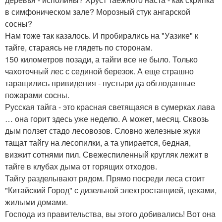
в симфоническом зале? Морозный стук ангарской
сосны?
Нам тоже так казалось. И пробирались на "Уазике" к
тайге, стараясь не глядеть по сторонам.
150 километров позади, а тайги все не было. Только
чахоточный лес с сединой березок. А еще страшно
таращились привидения - пустыри да обглоданные
пожарами сосны.
Русская тайга - это красная светящаяся в сумерках лава
… она горит здесь уже неделю. А может, месяц. Сквозь
дым ползет стадо лесовозов. Словно железные жуки
тащат тайгу на лесопилки, а та упирается, бедная,
визжит сотнями пил. Свежеспиленный кругляк лежит в
тайге в клубах дыма от горящих отходов.
Тайгу разделывают рядом. Прямо посреди леса стоит
"Китайский Город" с дизельной электростанцией, цехами,
жилыми домами.
Господа из правительства, вы этого добивались! Вот она