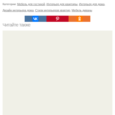
Категории:
Мебель для гостиной
,
Интерьер для квартиры
,
Интерьер для дома
,
Дизайн интерьера дома
,
Стили интерьеров квартир
,
Мебель диваны
Читайте также
Неприхотливые комнатные цветы для квартиры. 10
самых неприхотливых комнатных растений или цветы
для лентяя.