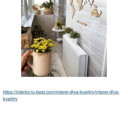
https://interior.ru-best.com/interer-dlya-kvartiry/interer-dlya-
kvartiry