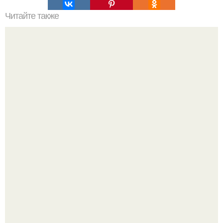
Читайте также
Варианты зонирования в интерьере?
Привет! Хочу поделиться моим давним и очередным
неопубликованным проектом.