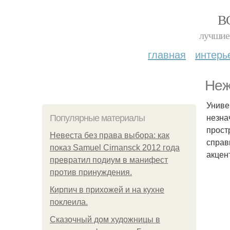
В
лучшие 
главная
интерь
Неж
Униве
незна
Популярные материалы
прост
Невеста без права выбора: как
справ
показ Samuel Cirnansck 2012 года
акцен
превратил подиум в манифест
против принуждения.
Кирпич в прихожей и на кухне
поклеила.
Сказочный дом художницы в