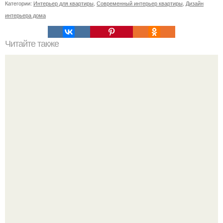
Категории:
Интерьер для квартиры
,
Современный интерьер квартиры
,
Дизайн
интерьера дома
Читайте также
Почему деньги не задерживаются в доме. Ошибки,
которые приводят к отсутствию денег