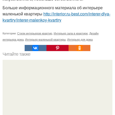
Больше информационного материала об интерьере
маленькой квартиры
http://interior.ru-best.com/interer-dlya-
kvartiry/interer-malenkoy-kvartiry
Категории:
Стили интерьеров квартир
,
Интерьер зала в квартире
,
Дизайн
интерьера дома
,
Интерьер маленькой квартиры
,
Интерьер для дома
Читайте также
Как сшить покрывало на кровать своими руками
пошаговая инструкция. Как сшить покрывало своими
руками.