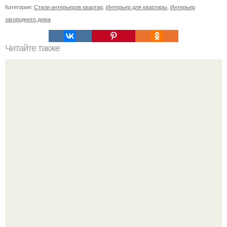
Категории:
Стили интерьеров квартир
,
Интерьер для квартиры
,
Интерьер
загородного дома
Читайте также
Икеа для прихожей ИДЕИ. Мебель для прихожей
«ИКЕА»: ассортимент и функциональные особенности