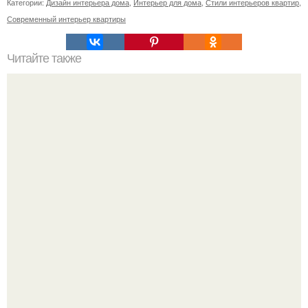
Категории:
Дизайн интерьера дома
,
Интерьер для дома
,
Стили интерьеров квартир
,
Современный интерьер квартиры
Читайте также
Почему деньги не задерживаются в доме. Ошибки,
которые приводят к отсутствию денег