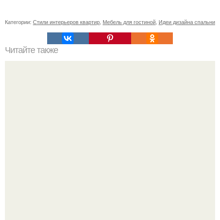
Категории:
Стили интерьеров квартир
,
Мебель для гостиной
,
Идеи дизайна спальни
Читайте также
Советские мебельные стенки названия. Вещи века:
советские стенки 80-х.