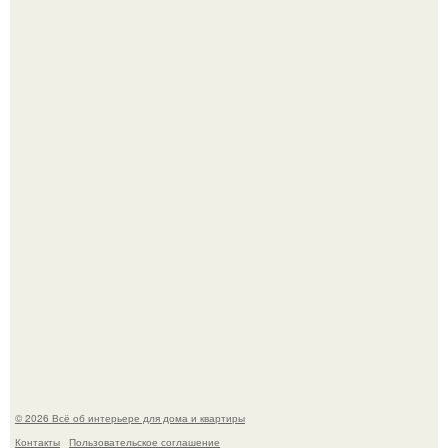
Детали решают всё: выход приянки чопры на показе Dior
обернулся шквалом критики из-за небрежного пошива.
Сокровища из Hoff.
© 2026 Всё об интерьере для дома и квартиры
Контакты
Пользовательское соглашение